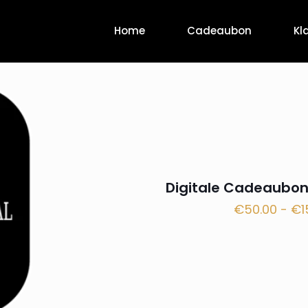
Home
Cadeaubon
Kl
Digitale Cadeaubo
€
50.00
-
€
1