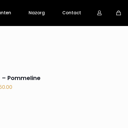
anten
Nazorg
Contact
n – Pommeline
50.00