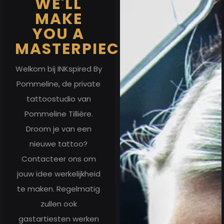
WE'LL
MAKE
YOU A
MASTERPIECE
Welkom bij INKspired By
Pommeline, de private
tattoostudio van
Pommeline Tillière.
Droom je van een
nieuwe tattoo?
Contacteer ons om
jouw idee werkelijkheid
te maken. Regelmatig
zullen ook
gastartiesten werken