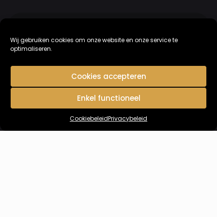
AFSPRAAK MAKEN
Wij gebruiken cookies om onze website en onze service te
Stap
1
van
2
optimaliseren.
50%
Voornaam
(Vereist)
Cookies accepteren
Enkel functioneel
Cookiebeleid
Privacybeleid
Achternaam
(Vereist)
Telefoon
(Vereist)
We bellen je niet op.