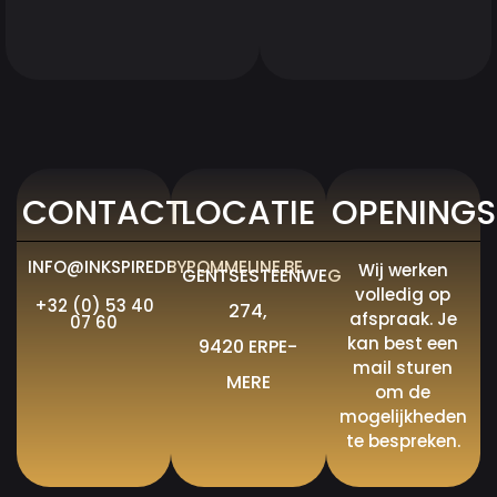
CONTACT
LOCATIE
OPENINGS
INFO@INKSPIREDBYPOMMELINE.BE
Wij werken
GENTSESTEENWEG
volledig op
+32 (0) 53 40
274,
afspraak. Je
07 60
kan best een
9420 ERPE-
mail sturen
MERE
om de
mogelijkheden
te bespreken.