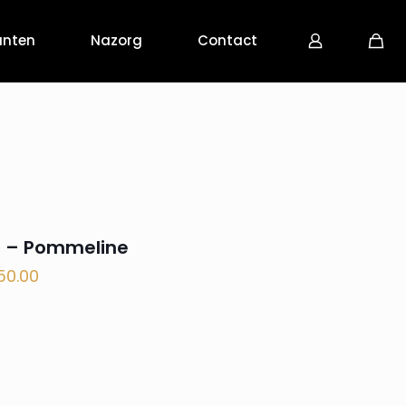
anten
Nazorg
Contact
n – Pommeline
50.00