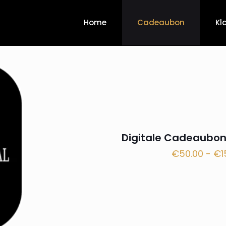
Home
Cadeaubon
Kl
Digitale Cadeaubo
€
50.00
-
€
1